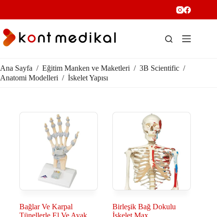
Ana Sayfa
/
Eğitim Manken ve Maketleri
/
3B Scientific
/
Anatomi Modelleri
/
İskelet Yapısı
Bağlar Ve Karpal
Birleşik Bağ Dokulu
Tünellerle El Ve Ayak
İskelet Max