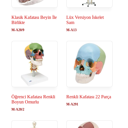
Klasik Kafatası Beyin İle
Lüx Versiyon İskelet
Birlikte
Sam
M-A20/9
M-A13
Öğrenci Kafatası Renkli
Renkli Kafatası 22 Parça
Boyun Omurlu
M-A291
M-A20/2