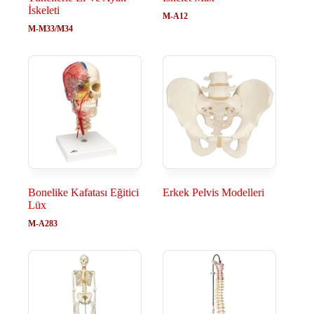
İskeleti
M-A12
M-M33/M34
Bonelike Kafatası Eğitici
Erkek Pelvis Modelleri
Lüx
M-A283