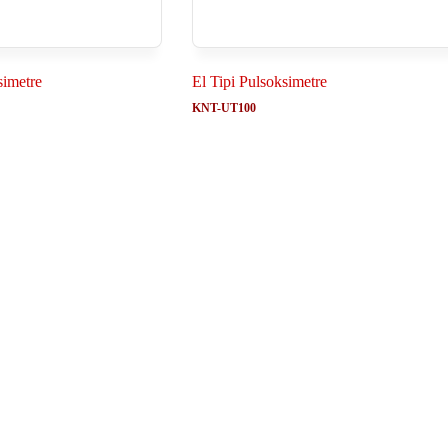
simetre
El Tipi Pulsoksimetre
KNT-UT100