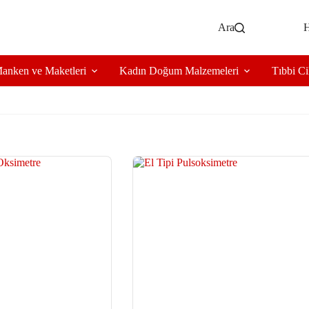
Ara
H
anken ve Maketleri
Kadın Doğum Malzemeleri
Tıbbi Ci