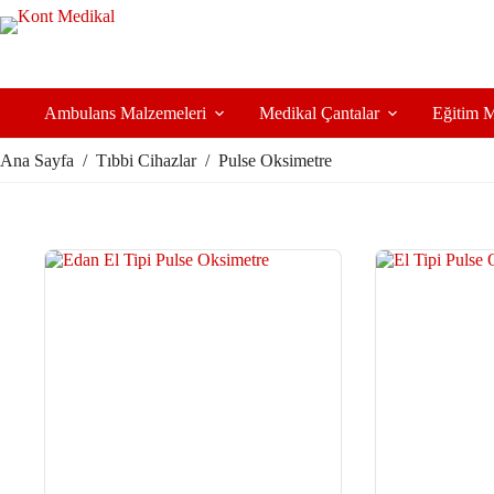
Ambulans Malzemeleri
Medikal Çantalar
Eğitim M
Ana Sayfa
/
Tıbbi Cihazlar
/
Pulse Oksimetre