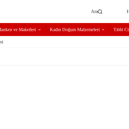
Ara
H
anken ve Maketleri
Kadın Doğum Malzemeleri
Tıbbi Ci
ri