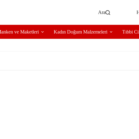
Ara
H
anken ve Maketleri
Kadın Doğum Malzemeleri
Tıbbi Ci