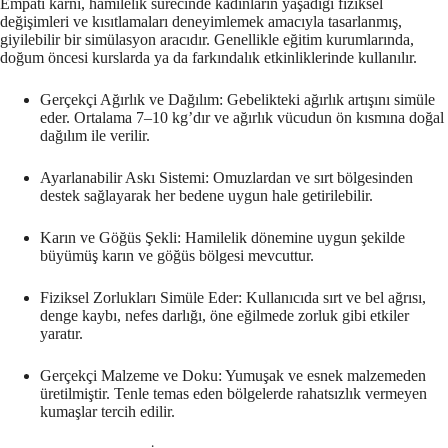
Empati karnı, hamilelik sürecinde kadınların yaşadığı fiziksel
değişimleri ve kısıtlamaları deneyimlemek amacıyla tasarlanmış,
giyilebilir bir simülasyon aracıdır. Genellikle eğitim kurumlarında,
doğum öncesi kurslarda ya da farkındalık etkinliklerinde kullanılır.
Gerçekçi Ağırlık ve Dağılım: Gebelikteki ağırlık artışını simüle
eder. Ortalama 7–10 kg’dır ve ağırlık vücudun ön kısmına doğal
dağılım ile verilir.
Ayarlanabilir Askı Sistemi: Omuzlardan ve sırt bölgesinden
destek sağlayarak her bedene uygun hale getirilebilir.
Karın ve Göğüs Şekli: Hamilelik dönemine uygun şekilde
büyümüş karın ve göğüs bölgesi mevcuttur.
Fiziksel Zorlukları Simüle Eder: Kullanıcıda sırt ve bel ağrısı,
denge kaybı, nefes darlığı, öne eğilmede zorluk gibi etkiler
yaratır.
Gerçekçi Malzeme ve Doku: Yumuşak ve esnek malzemeden
üretilmiştir. Tenle temas eden bölgelerde rahatsızlık vermeyen
kumaşlar tercih edilir.