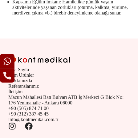
Kapsamlı Eğitim İmkanı: Hamilelikte günlük yaşam
aktivitelerinde yaşanan zorlukları (oturma, kalkma, yürüme,
merdiven çıkma vb.) birebir deneyimleme olanağı sunar.
Ana Sayfa
Tüm Ürünler
Hakkımızda
Referanslarımız
İletişim
Macun Mahallesi Batı Bulvarı ATB İş Merkezi G Blok No:
176 Yenimahalle - Ankara 06000
+90 (505) 874 71 00
+90 (312) 387 45 45
info@kontmedikal.com.tr